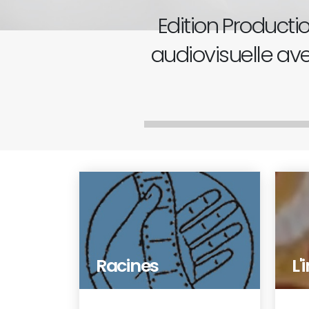
Edition Product
audiovisuelle a
Racines
L