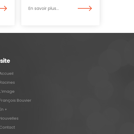
En savoir plus...
 site
Accueil
Racines
L’image
François Bouvier
En +
Nouvelles
Contact