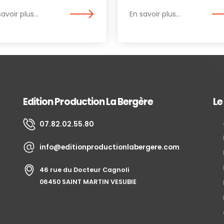
avoir plus...
En savoir plus...
Edition Production La Bergère
Le
07.82.02.55.80
info@editionproductionlabergere.com
46 rue du Docteur Cagnoli
06450 SAINT MARTIN VESUBIE